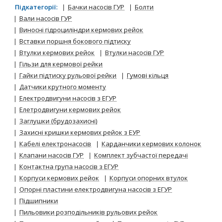
Підкатегорії:
Бачки насосів ГУР
Болти
Вали насосів ГУР
Виносні гідроциліндри кермових рейок
Вставки поршня бокового підтиску
Втулки кермових рейок
Втулки насосів ГУР
Гільзи для кермової рейки
Гайки підтиску рульової рейки
Гумові кільця
Датчики крутного моменту
Електродвигуни насосів з ЕГУР
Елетродвигуни кермових рейок
Заглушки (брудозахисні)
Захисні кришки кермових рейок з ЕУР
Кабелі електронасосів
Карданчики кермових колонок
Клапани насосів ГУР
Комплект зубчастої передачі
Контактна група насосів з ЕГУР
Корпуси кермових рейок
Корпуси опорних втулок
Опорні пластини електродвигуна насосів з ЕГУР
Підшипники
Пильовики розподільників рульових рейок