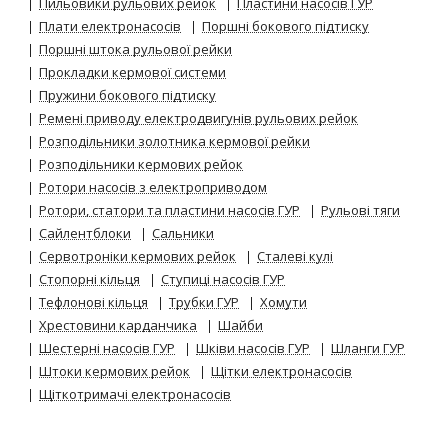
Пильовики рульових рейок
Пластини насосів ГУР
Плати електронасосів
Поршні бокового підтиску
Поршні штока рульової рейки
Прокладки кермової системи
Пружини бокового підтиску
Ремені приводу електродвигунів рульових рейок
Розподільники золотника кермової рейки
Розподільники кермових рейок
Ротори насосів з електроприводом
Ротори, статори та пластини насосів ГУР
Рульові тяги
Сайлентблоки
Сальники
Сервотроніки кермових рейок
Сталеві кулі
Стопорні кільця
Ступиці насосів ГУР
Тефлонові кільця
Трубки ГУР
Хомути
Хрестовини карданчика
Шайби
Шестерні насосів ГУР
Шківи насосів ГУР
Шланги ГУР
Штоки кермових рейок
Щітки електронасосів
Щіткотримачі електронасосів