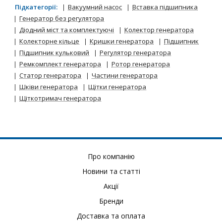
Підкатегорії:
Вакуумний насос
Вставка підшипника
Генератор без регулятора
Діодний міст та комплектуючі
Колектор генератора
Колекторне кільце
Кришки генератора
Підшипник
Підшипник кульковий
Регулятор генератора
Ремкомплект генератора
Ротор генератора
Статор генератора
Частини генератора
Шківи генератора
Щітки генератора
Щіткотримач генератора
Про компанію
Новини та статті
Акції
Бренди
Доставка та оплата