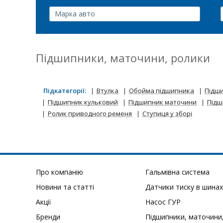
Підшипники, маточини, ролики
Підкатегорії:
Втулка
Обойма підшипника
Підш
Підшипник кульковий
Підшипник маточини
Підш
Ролик приводного ременя
Ступиця у зборі
Про компанію
Гальмівна система
Новини та статті
Датчики тиску в шинах
Акції
Насос ГУР
Бренди
Підшипники, маточини